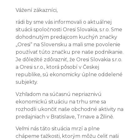
Vážení zákazníci,
rádi by sme vás informovali o aktuálnej
situácii spoločnosti Oresi Slovakia, s.r.o. Sme
dohodnutým predajcom kuchýň značky
„Oresi“ na Slovensku a mali sme povolenie
používať túto značku pre naše podnikanie.
Je dôležité zdôrazniť, že Oresi Slovakia s.r.o.
a Oresi s.r.o., ktorá pôsobí v Českej
republike, sú ekonomicky úplne oddelené
subjekty.
Vzhľadom na súčasnú nepriaznivú
ekonomickú situáciu na trhu sme sa
rozhodli ukončiť naše obchodné aktivity na
predajniach v Bratislave, Trnave a Žilině.
Veľmi nás táto situácia mrzí a plne
chápeme ťažkosti, ktorým môžu čeliť naši