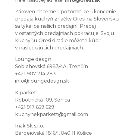
na emailovej adrese:
info@oresi.sk
Zároveň chceme upozorniť, že ukončenie
predaja kuchýň značky Oresi na Slovensku
sa týka iba našich predajní. Predaj
v ostatných predajniach pokračuje. Svoju
kuchyňu Oresi si stále môžete kúpiť
v nasledujúcich predajniach:
Lounge design
Soblahovská 6983/4A, Trenčín
+421 907 714 283
info@loungedesign.sk
K-parket
Robotnická 109, Senica
+421 917 659 629
kuchynekparkett@gmail.com
Inak Sk s.r.o.
Bardejovská 1816/1, 040 11 Košice