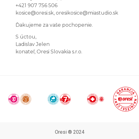
+421 907 756 506
kosice@oresi.sk, oresikosice@miastudio.sk
Ďakujeme za vaše pochopenie.
S úctou,
Ladislav Jelen
konateľ, Oresi Slovakia s.r.o.
Oresi ® 2024