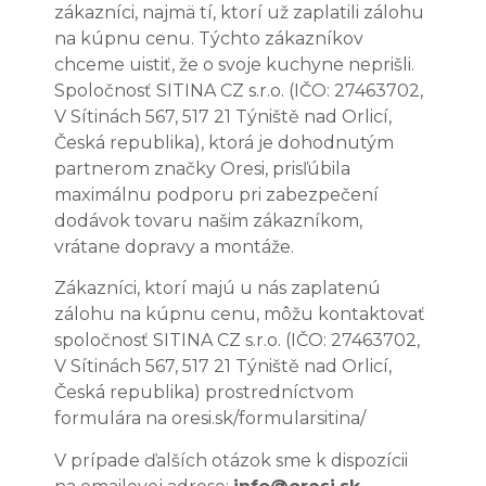
zákazníci, najmä tí, ktorí už zaplatili zálohu
na kúpnu cenu. Týchto zákazníkov
chceme uistiť, že o svoje kuchyne neprišli.
Spoločnosť SITINA CZ s.r.o. (IČO: 27463702,
V Sítinách 567, 517 21 Týniště nad Orlicí,
Česká republika), ktorá je dohodnutým
partnerom značky Oresi, prisľúbila
maximálnu podporu pri zabezpečení
dodávok tovaru našim zákazníkom,
vrátane dopravy a montáže.
Zákazníci, ktorí majú u nás zaplatenú
zálohu na kúpnu cenu, môžu kontaktovať
spoločnosť SITINA CZ s.r.o. (IČO: 27463702,
V Sítinách 567, 517 21 Týniště nad Orlicí,
Česká republika) prostredníctvom
formulára na
oresi.sk/formularsitina/
V prípade ďalších otázok sme k dispozícii